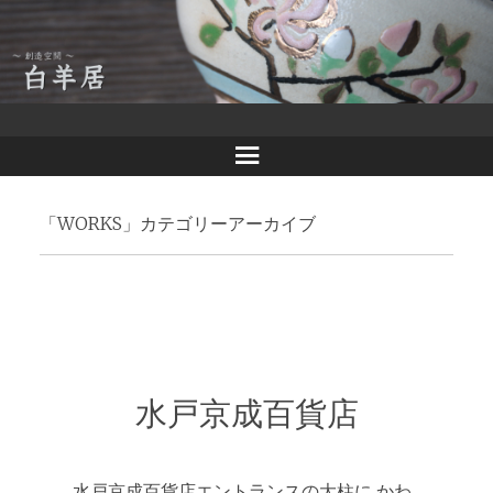
メ
白羊居
ニ
「
WORKS
」カテゴリーアーカイブ
ュ
ー
水戸京成百貨店
水戸京成百貨店エントランスの大柱に かわ