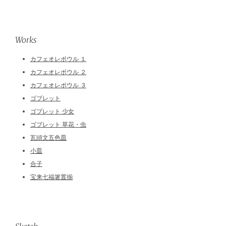
Works
カフェオレボウル １
カフェオレボウル ２
カフェオレボウル ３
ゴブレット
ゴブレット 少女
ゴブレット 草花・虫
瓦頭文五色皿
小皿
合子
宝来七福箸置揃