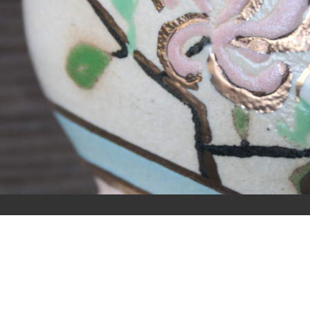
メ
ニ
ュ