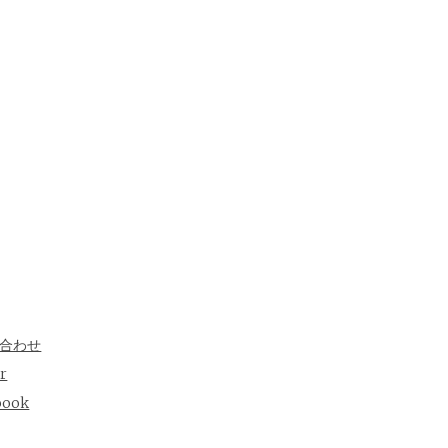
合わせ
er
oook