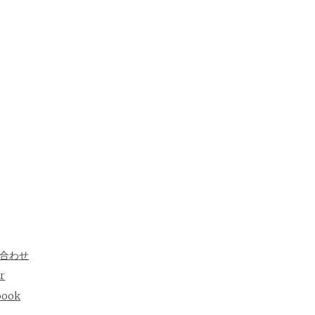
合わせ
er
oook