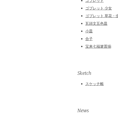
ゴブレット
ゴブレット 少女
ゴブレット 草花・
瓦頭文五色皿
小皿
合子
宝来七福箸置揃
Sketch
スケッチ帳
News