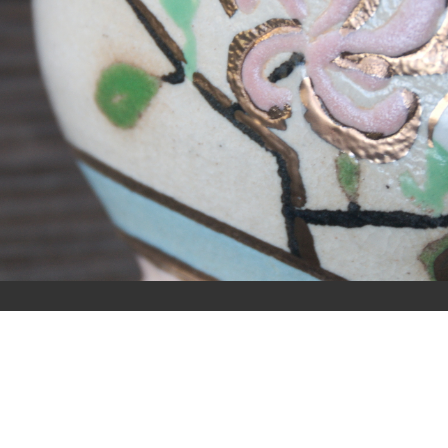
メ
ニ
ュ