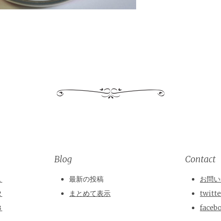
Blog
Contact
１
最新の投稿
お問い
２
まとめて表示
twitt
３
faceb